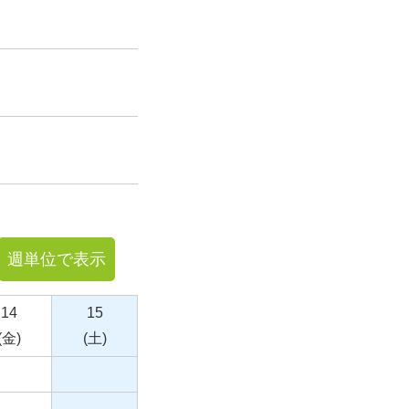
週単位で表示
14
15
(金)
(土)