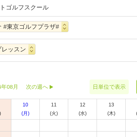
トゴルフスクール
6年08月
次の週へ
日単位で表示
10
11
12
13
)
(月)
(火)
(水)
(木)