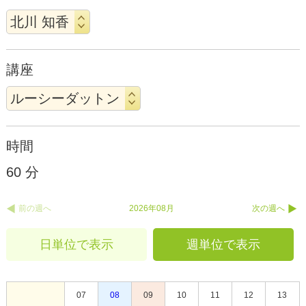
講座
時間
60 分
前の週へ
2026年08月
次の週へ
日単位で表示
週単位で表示
07
08
09
10
11
12
13