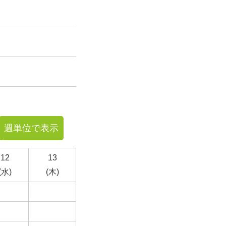
週単位で表示
12
13
(水)
(木)